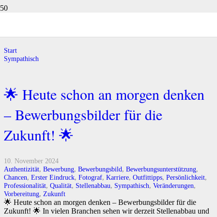
Sympathisch
Start
Sympathisch
🌟 Heute schon an morgen denken
– Bewerbungsbilder für die
Zukunft! 🌟
10. November 2024
Authentizität
,
Bewerbung
,
Bewerbungsbild
,
Bewerbungsunterstützung
,
Chancen
,
Erster Eindruck
,
Fotograf
,
Karriere
,
Outfittipps
,
Persönlichkeit
,
Professionalität
,
Qualität
,
Stellenabbau
,
Sympathisch
,
Veränderungen
,
Vorbereitung
,
Zukunft
🌟 Heute schon an morgen denken – Bewerbungsbilder für die
Zukunft! 🌟 In vielen Branchen sehen wir derzeit Stellenabbau und